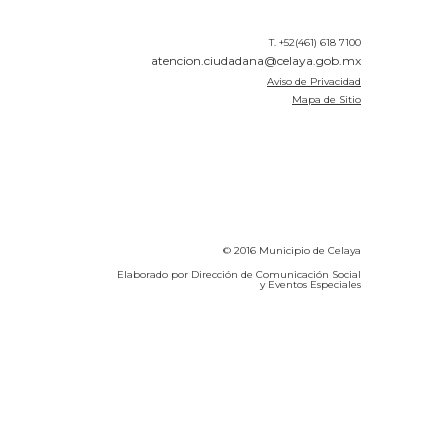
T. +52(461) 618 7100
atencion.ciudadana@celaya.gob.mx
Aviso de Privacidad
Mapa de Sitio
© 2016 Municipio de Celaya
Elaborado por Dirección de Comunicación Social
y Eventos Especiales
Calidad del Aire SEICA
COVID-19