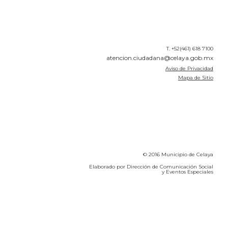
T. +52(461) 618 7100
atencion.ciudadana@celaya.gob.mx
Aviso de Privacidad
Mapa de Sitio
© 2016 Municipio de Celaya
Elaborado por Dirección de Comunicación Social
y Eventos Especiales
Calidad del Aire SEICA