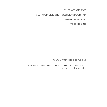
T. +52(461) 618 7100
atencion.ciudadana@celaya.gob.mx
Aviso de Privacidad
Mapa de Sitio
© 2016 Municipio de Celaya
Elaborado por Dirección de Comunicación Social
y Eventos Especiales
Calidad del Aire SEICA
COVID-19