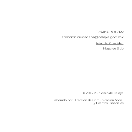
T. +52(461) 618 7100
atencion.ciudadana@celaya.gob.mx
Aviso de Privacidad
Mapa de Sitio
© 2016 Municipio de Celaya
Elaborado por Dirección de Comunicación Social
y Eventos Especiales
Calidad del Aire SEICA