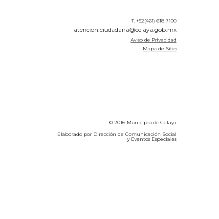
T. +52(461) 618 7100
atencion.ciudadana@celaya.gob.mx
Aviso de Privacidad
Mapa de Sitio
© 2016 Municipio de Celaya
Elaborado por Dirección de Comunicación Social
y Eventos Especiales
Calidad del Aire SEICA
COVID-19