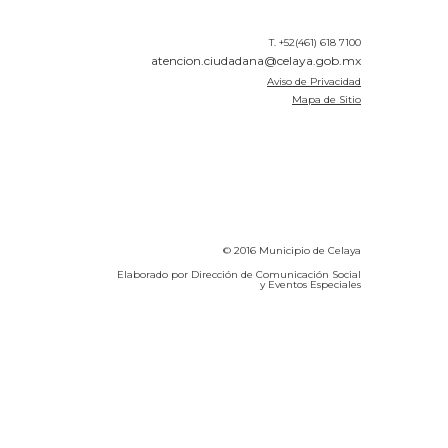
T. +52(461) 618 7100
atencion.ciudadana@celaya.gob.mx
Aviso de Privacidad
Mapa de Sitio
© 2016 Municipio de Celaya
Elaborado por Dirección de Comunicación Social
y Eventos Especiales
Calidad del Aire SEICA
COVID-19