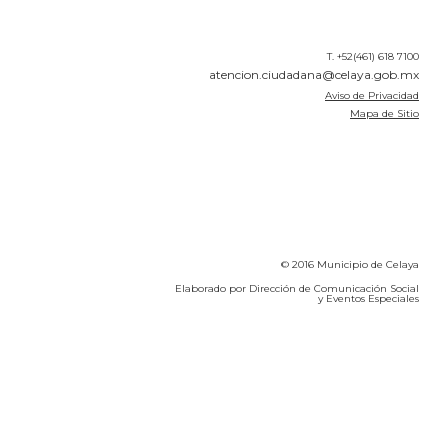
T. +52(461) 618 7100
atencion.ciudadana@celaya.gob.mx
Aviso de Privacidad
Mapa de Sitio
© 2016 Municipio de Celaya
Elaborado por Dirección de Comunicación Social
y Eventos Especiales
Calidad del Aire SEICA
COVID-19