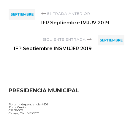
Navegación
ENTRADA ANTERIOR
IFP Septiembre IMJUV 2019
de
SIGUIENTE ENTRADA
entradas
IFP Septiembre INSMUJER 2019
PRESIDENCIA MUNICIPAL
Portal Independencia #101
Zona Centro
CP. 38000
Celaya, Gto. MÉXICO