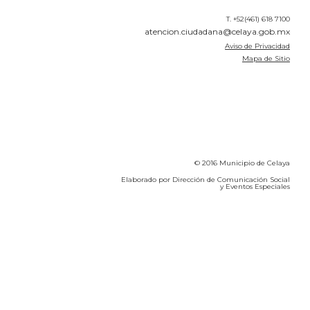
T. +52(461) 618 7100
atencion.ciudadana@celaya.gob.mx
Aviso de Privacidad
Mapa de Sitio
© 2016 Municipio de Celaya
Elaborado por Dirección de Comunicación Social
y Eventos Especiales
Calidad del Aire SEICA
COVID-19