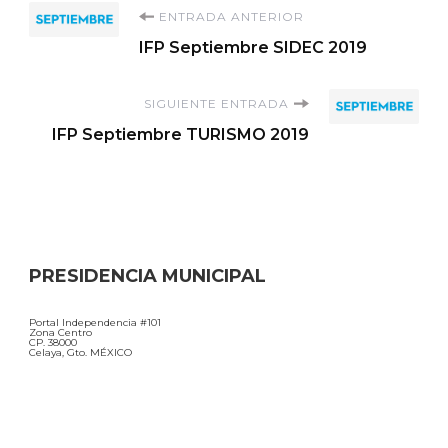
Navegación
ENTRADA ANTERIOR
IFP Septiembre SIDEC 2019
de
SIGUIENTE ENTRADA
entradas
IFP Septiembre TURISMO 2019
PRESIDENCIA MUNICIPAL
Portal Independencia #101
Zona Centro
CP. 38000
Celaya, Gto. MÉXICO