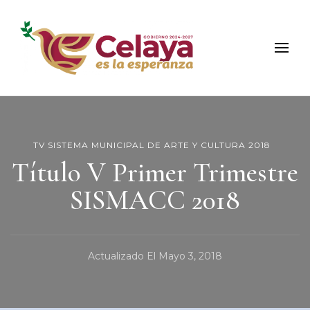
Municipio de Celaya
Portal Oficial del Municipio de Celaya
TV SISTEMA MUNICIPAL DE ARTE Y CULTURA 2018
Título V Primer Trimestre
SISMACC 2018
Actualizado El
Mayo 3, 2018