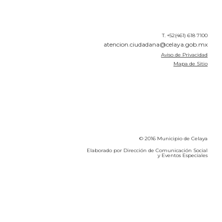
T. +52(461) 618 7100
atencion.ciudadana@celaya.gob.mx
Aviso de Privacidad
Mapa de Sitio
© 2016 Municipio de Celaya
Elaborado por Dirección de Comunicación Social
y Eventos Especiales
Calidad del Aire SEICA