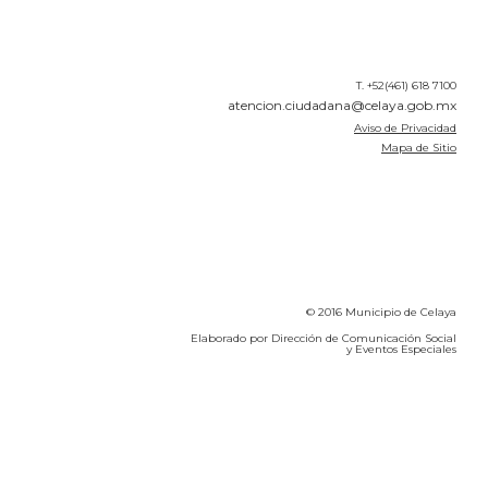
T. +52(461) 618 7100
atencion.ciudadana@celaya.gob.mx
Aviso de Privacidad
Mapa de Sitio
© 2016 Municipio de Celaya
Elaborado por Dirección de Comunicación Social
y Eventos Especiales
Calidad del Aire SEICA