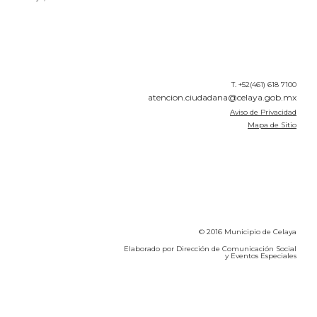
T. +52(461) 618 7100
atencion.ciudadana@celaya.gob.mx
Aviso de Privacidad
Mapa de Sitio
© 2016 Municipio de Celaya
Elaborado por Dirección de Comunicación Social
y Eventos Especiales
Calidad del Aire SEICA