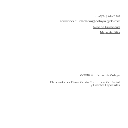
T. +52(461) 618 7100
atencion.ciudadana@celaya.gob.mx
Aviso de Privacidad
Mapa de Sitio
© 2016 Municipio de Celaya
Elaborado por Dirección de Comunicación Social
y Eventos Especiales
Calidad del Aire SEICA
COVID-19