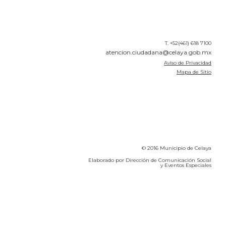
T. +52(461) 618 7100
atencion.ciudadana@celaya.gob.mx
Aviso de Privacidad
Mapa de Sitio
© 2016 Municipio de Celaya
Elaborado por Dirección de Comunicación Social
y Eventos Especiales
Calidad del Aire SEICA