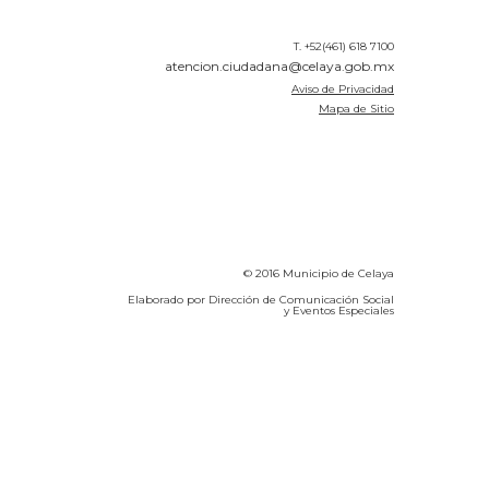
T. +52(461) 618 7100
atencion.ciudadana@celaya.gob.mx
Aviso de Privacidad
Mapa de Sitio
© 2016 Municipio de Celaya
Elaborado por Dirección de Comunicación Social
y Eventos Especiales
Calidad del Aire SEICA
COVID-19