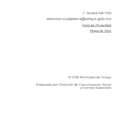
T. +52(461) 618 7100
atencion.ciudadana@celaya.gob.mx
Aviso de Privacidad
Mapa de Sitio
© 2016 Municipio de Celaya
Elaborado por Dirección de Comunicación Social
y Eventos Especiales
Calidad del Aire SEICA
COVID-19