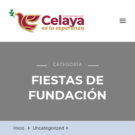
Municipio de Celaya
Portal Oficial del Municipio de Celaya
CATEGORÍA
FIESTAS DE
FUNDACIÓN
Inicio
Uncategorized