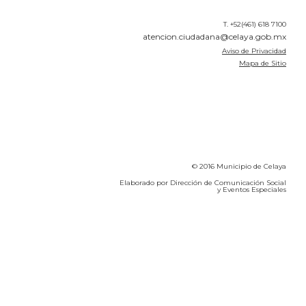
T. +52(461) 618 7100
atencion.ciudadana@celaya.gob.mx
Aviso de Privacidad
Mapa de Sitio
© 2016 Municipio de Celaya
Elaborado por Dirección de Comunicación Social
y Eventos Especiales
Calidad del Aire SEICA
COVID-19