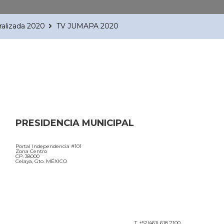
ralizada 2020
TV JUMAPA 2020
PRESIDENCIA MUNICIPAL
Portal Independencia #101
Zona Centro
CP. 38000
Celaya, Gto. MÉXICO
T. +52(461) 618 7100