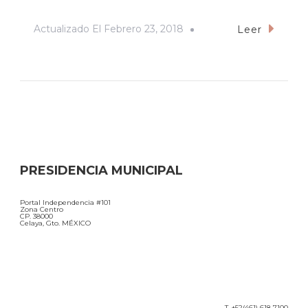
Actualizado El
Febrero 23, 2018
Leer
PRESIDENCIA MUNICIPAL
Portal Independencia #101
Zona Centro
CP. 38000
Celaya, Gto. MÉXICO
T. +52(461) 618 7100