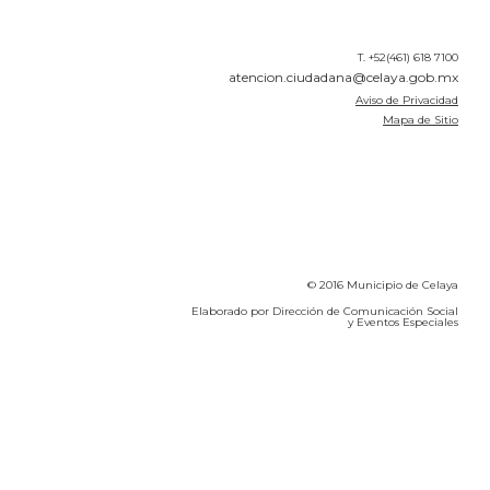
T. +52(461) 618 7100
atencion.ciudadana@celaya.gob.mx
Aviso de Privacidad
Mapa de Sitio
© 2016 Municipio de Celaya
Elaborado por Dirección de Comunicación Social
y Eventos Especiales
Calidad del Aire SEICA
COVID-19