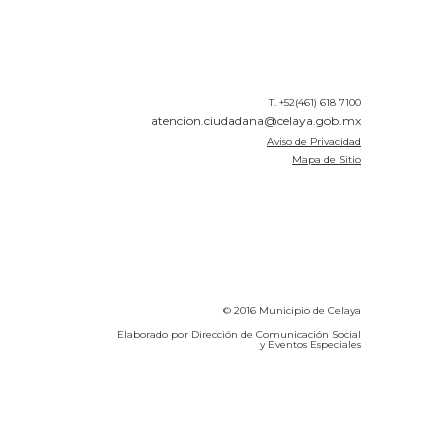
T. +52(461) 618 7100
atencion.ciudadana@celaya.gob.mx
Aviso de Privacidad
Mapa de Sitio
© 2016 Municipio de Celaya
Elaborado por Dirección de Comunicación Social
y Eventos Especiales
Calidad del Aire SEICA