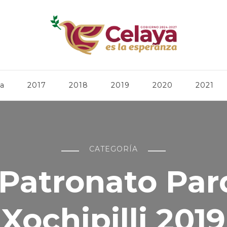
ca
2017
2018
2019
2020
2021
CATEGORÍA
Patronato Pa
Xochipilli 2019