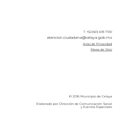
T. +52(461) 618 7100
atencion.ciudadana@celaya.gob.mx
Aviso de Privacidad
Mapa de Sitio
© 2016 Municipio de Celaya
Elaborado por Dirección de Comunicación Social
y Eventos Especiales
Calidad del Aire SEICA