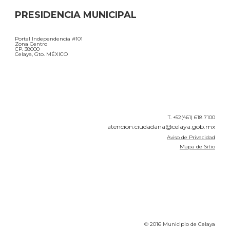
Portal Independencia #101
Zona Centro
CP. 38000
Celaya, Gto. MÉXICO
T. +52(461) 618 7100
atencion.ciudadana@celaya.gob.mx
Aviso de Privacidad
Mapa de Sitio
© 2016 Municipio de Celaya
Elaborado por Dirección de Comunicación Social
y Eventos Especiales