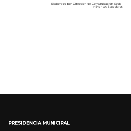
Calidad del Aire SEICA
COVID-19
PRESIDENCIA MUNICIPAL
Portal Independencia #101 Zona Centro